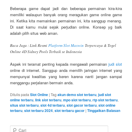
Beberapa game dapat jadi dan beberapa permainan kira-kira
memiliki walaupun banyak orang meragukan game online game
ini. Ketika kita memainkan permainan ini, kita sanggup menang.
Di saat kamu mulai sejak perjudian online. Konsep yg baik
adalah pilih situs web aman.
Baca Juga : Link Resmi
Platform Slot Maxwin
Terpercaya & Togel
Online 4D Sidney Pools Terbaik se Indonesia
Aspek ini teramat penting kepada mengawali permainan
judi slot
online di internet. Sanggup anda memilih jaringan internet yang
mempunyai kwalitas yang keren karena nanti jangan sampai
menggangu perjalanan bermain anda.
Ditulis pada
Slot Online
|
Tag
akun demo slot terbaru
,
judi slot
online terbaru
,
link slot terbaru
,
mpo slot terbaru
,
rtp slot terbaru
,
situs slot terbaru
,
slot 4d terbaru
,
slot gacor terbaru
,
slot online
terbaru
,
slot terbaru 2024
,
slot terbaru gacor
|
Tinggalkan Balasan
C