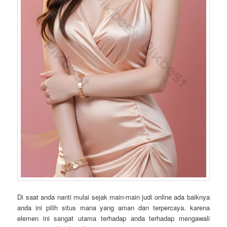
Di saat anda nanti mulai sejak main-main judi online ada baiknya
anda ini pilih situs mana yang aman dan terpercaya. karena
elemen ini sangat utama terhadap anda terhadap mengawali