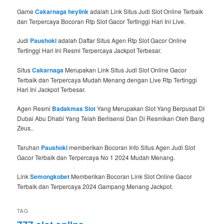
Game
Cakarnaga heylink
adalah Link Situs Judi Slot Online Terbaik
dan Terpercaya Bocoran Rtp Slot Gacor Tertinggi Hari Ini Live.
Judi
Paushoki
adalah Daftar Situs Agen Rtp Slot Gacor Online
Tertinggi Hari Ini Resmi Terpercaya Jackpot Terbesar.
Situs
Cakarnaga
Merupakan Link Situs Judi Slot Online Gacor
Terbaik dan Terpercaya Mudah Menang dengan Live Rtp Tertinggi
Hari Ini Jackpot Terbesar.
Agen Resmi
Badakmas Slot
Yang Merupakan Slot Yang Berpusat DI
Dubai Abu Dhabi Yang Telah Berlisensi Dan Di Resmikan Oleh Bang
Zeus..
Taruhan
Paushoki
memberikan Bocoran Info Situs Agen Judi Slot
Gacor Terbaik dan Terpercaya No 1 2024 Mudah Menang.
Link
Semongkobet
Memberikan Bocoran Link Slot Online Gacor
Terbaik dan Terpercaya 2024 Gampang Menang Jackpot.
TAG