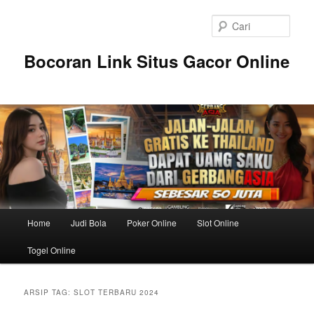
Langsung
Langsung
ke
ke
Cari
konten
konten
utama
sekunder
Bocoran Link Situs Gacor Online
Menu
Home
Judi Bola
Poker Online
Slot Online
utama
Togel Online
ARSIP TAG:
SLOT TERBARU 2024