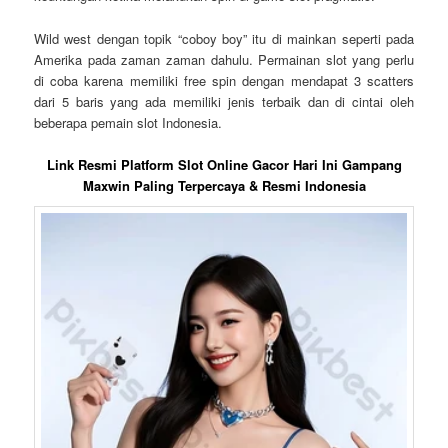
Wild west dengan topik “coboy boy” itu di mainkan seperti pada
Amerika pada zaman zaman dahulu. Permainan slot yang perlu
di coba karena memiliki free spin dengan mendapat 3 scatters
dari 5 baris yang ada memiliki jenis terbaik dan di cintai oleh
beberapa pemain slot Indonesia.
Link Resmi Platform Slot Online Gacor Hari Ini Gampang
Maxwin Paling Terpercaya & Resmi Indonesia