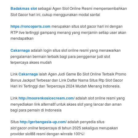
Badakmas slot
sebagai Agen Slot Online Resmi mempersembahkan
Slot Gacor hari ini, cukup menggunakan modal santai
https://roncoparts.com
merupakan situs slot gacor hari ini dengan
RTP live tertinggi gampang menang yang menjamin setiap user akan
mendapatkan
Cakarnaga
adalah login situs slot online resmi yang menawarkan
pengalaman bermain terbaik bagi para penggemar judi slot
terpercaya akses mudah
Link
Cakarnaga
ialah Agen Judi Game Bo Slot Online Terbaik Promo
Bonus Jackpot Terbesar dan Link Daftar Nama Situs Rtp Slot Gacor
Hari Ini Tertinggi dan Terpercaya 2024 Mudah Menang Indonesia.
Link
http://moorenkosicecream.com/
adalah slot online resmi yang
menyediakan link alternatif untuk akses slot yang lancar dan aman
bagi para pemain di Indonesia
Situs
http://gerbangasia-up.com/
adalah penyedia situs
slot
gacor
online
terpercaya di tahun 2025 sekaligus merupakan
provider slot88 resmi dengan winrate 100%!