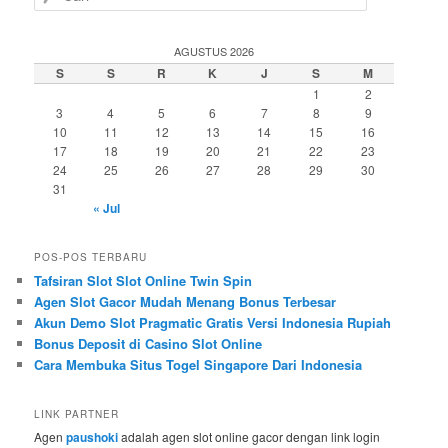
a
r
i
AGUSTUS 2026
S
S
R
K
J
S
M
1
2
3
4
5
6
7
8
9
10
11
12
13
14
15
16
17
18
19
20
21
22
23
24
25
26
27
28
29
30
31
« Jul
POS-POS TERBARU
Tafsiran Slot Slot Online Twin Spin
Agen Slot Gacor Mudah Menang Bonus Terbesar
Akun Demo Slot Pragmatic Gratis Versi Indonesia Rupiah
Bonus Deposit di Casino Slot Online
Cara Membuka Situs Togel Singapore Dari Indonesia
LINK PARTNER
Agen
paushoki
adalah agen slot online gacor dengan link login