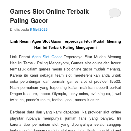
Games Slot Online Terbaik
Paling Gacor
Ditulis pada
8 Mei 2026
Link Resmi Agen Slot Gacor Terpercaya Fitur Mudah Menang
Hari Ini Terbaik Paling Mengayomi
Link Resmi
Agen Slot Gacor
Terpercaya Fitur Mudah Menang
Hari Ini Terbaik Paling Mengayomi, Games slot online dari live22
termasuk dalam games mesin slot online gacor mudah menang.
Karena itu kami sebagai team slot mereferensikan anda untuk
coba peruntungan dari bermain games slot di provider live22.
Nach permainan yang terpenting kalian mainkan seperti berikut
Dragon treasure, mobox Olympia, lucky coins, evil king ox, jewel
twinkles, panda’s realm, football goal, money klaster.
Berdasar data dari yang kami dapatkan jika provider slot online
playstar rupanya mempunyai jumlah fans yang banyak. Ini
karena tipe permainan slot yang dipunyainya selalu sanggup
berkompetisi dengan provider slot yang lain. Tidak aneh bila kami