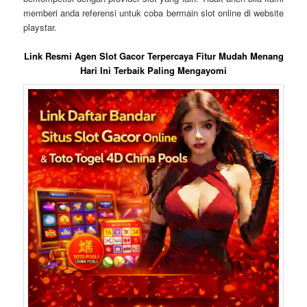
memberi anda referensi untuk coba bermain slot online di website
playstar.
Link Resmi Agen Slot Gacor Terpercaya Fitur Mudah Menang
Hari Ini Terbaik Paling Mengayomi