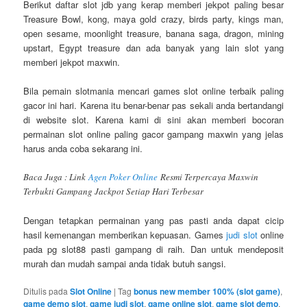
Berikut daftar slot jdb yang kerap memberi jekpot paling besar
Treasure Bowl, kong, maya gold crazy, birds party, kings man,
open sesame, moonlight treasure, banana saga, dragon, mining
upstart, Egypt treasure dan ada banyak yang lain slot yang
memberi jekpot maxwin.
Bila pemain slotmania mencari games slot online terbaik paling
gacor ini hari. Karena itu benar-benar pas sekali anda bertandangi
di website slot. Karena kami di sini akan memberi bocoran
permainan slot online paling gacor gampang maxwin yang jelas
harus anda coba sekarang ini.
Baca Juga : Link
Agen Poker Online
Resmi Terpercaya Maxwin
Terbukti Gampang Jackpot Setiap Hari Terbesar
Dengan tetapkan permainan yang pas pasti anda dapat cicip
hasil kemenangan memberikan kepuasan. Games
judi slot
online
pada pg slot88 pasti gampang di raih. Dan untuk mendeposit
murah dan mudah sampai anda tidak butuh sangsi.
Ditulis pada
Slot Online
|
Tag
bonus new member 100% (slot game)
,
game demo slot
,
game judi slot
,
game online slot
,
game slot demo
,