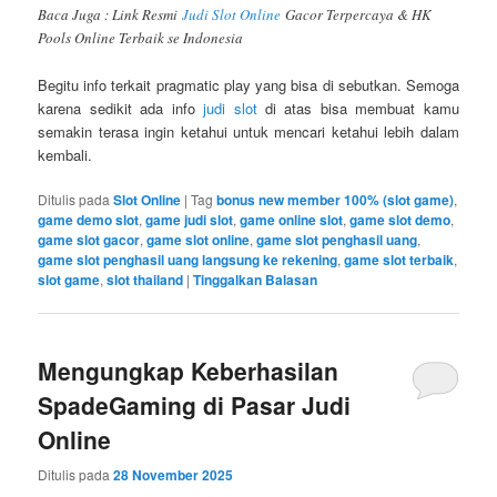
Baca Juga : Link Resmi
Judi Slot Online
Gacor Terpercaya & HK
Pools Online Terbaik se Indonesia
Begitu info terkait pragmatic play yang bisa di sebutkan. Semoga
karena sedikit ada info
judi slot
di atas bisa membuat kamu
semakin terasa ingin ketahui untuk mencari ketahui lebih dalam
kembali.
Ditulis pada
Slot Online
|
Tag
bonus new member 100% (slot game)
,
game demo slot
,
game judi slot
,
game online slot
,
game slot demo
,
game slot gacor
,
game slot online
,
game slot penghasil uang
,
game slot penghasil uang langsung ke rekening
,
game slot terbaik
,
slot game
,
slot thailand
|
Tinggalkan Balasan
Mengungkap Keberhasilan
SpadeGaming di Pasar Judi
Online
Ditulis pada
28 November 2025