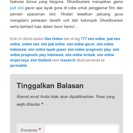
features bonus yang berguna. Ghostbusters merupakan game
judi slot
gacor apa layak guna di coba untuk penggemar film dan
pemain spaceman slot. Hindari lewatkan peluang guna
mengalami perasaan beralih unit dari kelompok Ghostbusters
serta berhasil luas dalam bumi hantu!…
Entri ini ditulis dalam
Slot Online
dan di-tag
777 slot online
,
judi slot
online
,
online slot
,
slot judi online
,
slot online gacor
,
slot online
indonesia
,
slot online lapak pusat
,
slot online pragmatic play
,
slot
online pragmatic play indonesia
,
slot online terbaik
,
slot online
terpercaya
,
slot thailand
oleh
research
. Buat penanda ke
permalink
.
Tinggalkan Balasan
Alamat email Anda tidak akan dipublikasikan.
Ruas yang
*
wajib ditandai
*
Komentar