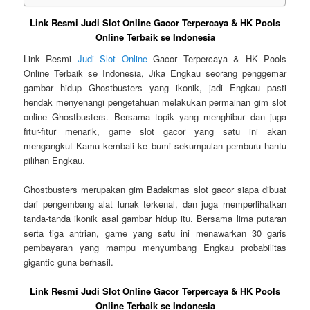
Link Resmi Judi Slot Online Gacor Terpercaya & HK Pools
Online Terbaik se Indonesia
Link Resmi
Judi Slot Online
Gacor Terpercaya & HK Pools
Online Terbaik se Indonesia, Jika Engkau seorang penggemar
gambar hidup Ghostbusters yang ikonik, jadi Engkau pasti
hendak menyenangi pengetahuan melakukan permainan gim slot
online Ghostbusters. Bersama topik yang menghibur dan juga
fitur-fitur menarik, game slot gacor yang satu ini akan
mengangkut Kamu kembali ke bumi sekumpulan pemburu hantu
pilihan Engkau.
Ghostbusters merupakan gim Badakmas slot gacor siapa dibuat
dari pengembang alat lunak terkenal, dan juga memperlihatkan
tanda-tanda ikonik asal gambar hidup itu. Bersama lima putaran
serta tiga antrian, game yang satu ini menawarkan 30 garis
pembayaran yang mampu menyumbang Engkau probabilitas
gigantic guna berhasil.
Link Resmi Judi Slot Online Gacor Terpercaya & HK Pools
Online Terbaik se Indonesia