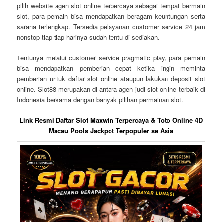
pilih website agen slot online terpercaya sebagai tempat bermain
slot, para pemain bisa mendapatkan beragam keuntungan serta
sarana terlengkap. Tersedia pelayanan customer service 24 jam
nonstop tiap tiap harinya sudah tentu di sediakan.
Tentunya melalui customer service pragmatic play, para pemain
bisa mendapatkan pemberian cepat ketika ingin meminta
pemberian untuk daftar slot online ataupun lakukan deposit slot
online. Slot88 merupakan di antara agen judi slot online terbaik di
Indonesia bersama dengan banyak pilihan permainan slot.
Link Resmi Daftar Slot Maxwin Terpercaya & Toto Online 4D
Macau Pools Jackpot Terpopuler se Asia