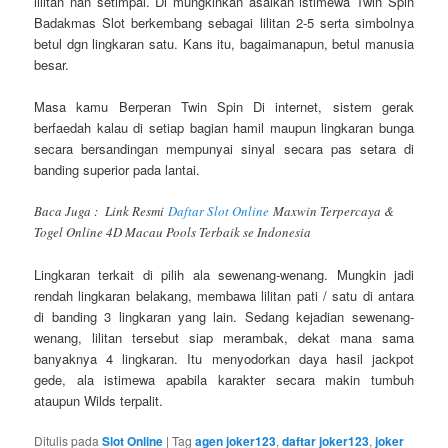
lilitan nan setimpal. Di mungkinkan asalkan istimewa Twin Spin
Badakmas Slot berkembang sebagai lilitan 2-5 serta simbolnya
betul dgn lingkaran satu. Kans itu, bagaimanapun, betul manusia
besar.
Masa kamu Berperan Twin Spin Di internet, sistem gerak
berfaedah kalau di setiap bagian hamil maupun lingkaran bunga
secara bersandingan mempunyai sinyal secara pas setara di
banding superior pada lantai.
Baca Juga : Link Resmi
Daftar Slot Online
Maxwin Terpercaya &
Togel Online 4D Macau Pools Terbaik se Indonesia
Lingkaran terkait di pilih ala sewenang-wenang. Mungkin jadi
rendah lingkaran belakang, membawa lilitan pati / satu di antara
di banding 3 lingkaran yang lain. Sedang kejadian sewenang-
wenang, lilitan tersebut siap merambak, dekat mana sama
banyaknya 4 lingkaran. Itu menyodorkan daya hasil jackpot
gede, ala istimewa apabila karakter secara makin tumbuh
ataupun Wilds terpalit.
Ditulis pada
Slot Online
|
Tag
agen joker123
,
daftar joker123
,
joker