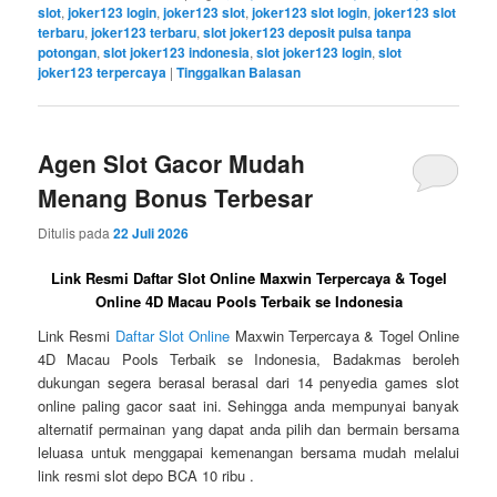
slot
,
joker123 login
,
joker123 slot
,
joker123 slot login
,
joker123 slot
terbaru
,
joker123 terbaru
,
slot joker123 deposit pulsa tanpa
potongan
,
slot joker123 indonesia
,
slot joker123 login
,
slot
joker123 terpercaya
|
Tinggalkan Balasan
Agen Slot Gacor Mudah
Menang Bonus Terbesar
Ditulis pada
22 Juli 2026
Link Resmi Daftar Slot Online Maxwin Terpercaya & Togel
Online 4D Macau Pools Terbaik se Indonesia
Link Resmi
Daftar Slot Online
Maxwin Terpercaya & Togel Online
4D Macau Pools Terbaik se Indonesia, Badakmas beroleh
dukungan segera berasal berasal dari 14 penyedia games slot
online paling gacor saat ini. Sehingga anda mempunyai banyak
alternatif permainan yang dapat anda pilih dan bermain bersama
leluasa untuk menggapai kemenangan bersama mudah melalui
link resmi slot depo BCA 10 ribu .