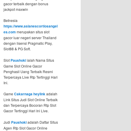
gacor terbaik dengan bonus
jackpot maxwin
Betnesia
https://www.asianescortlosangel
es.com
merupakan situs slot
gacor luar negeri server Thailand
dengan lisensi Pragmatic Play,
Slot88 & PG Soft.
Slot
Paushoki
ialah Nama Situs
Game Slot Online Gacor
Penghasil Uang Terbaik Resmi
Terpercaya Live Rtp Tertinggi Hari
Ini.
Game
Cakarnaga heylink
adalah
Link Situs Judi Slot Online Terbaik
dan Terpercaya Bocoran Rtp Slot
Gacor Tertinggi Hari Ini Live.
Judi
Paushoki
adalah Daftar Situs
Agen Rtp Slot Gacor Online