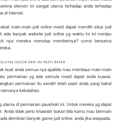
arena elemen ini sangat utama terhadap anda terhadap
 di internet.
kali main-main judi online mesti dapat memilih situs judi
h ada banyak website judi online yg waktu ini ini menipu
rick nya mereka menutup membernya? cuma bersama
ereka.
SLOT88 GACOR HARI INI PASTI BAYAR
mutlak buat anda semua nya apabila mau membaur main-main
 satu permainan yg ada semula mesti dapat anda kuasai.
gkan permainan itu sendiri telah pasti anda yang bakal
 namanya kekalahan.
utama di permainan paushoki ini. Untuk mereka yg dapat
net. Anda tidak perlu khawatir bukan bila kamu mau bermain
na ada demikian banyak game judi online, anda jika waspada.