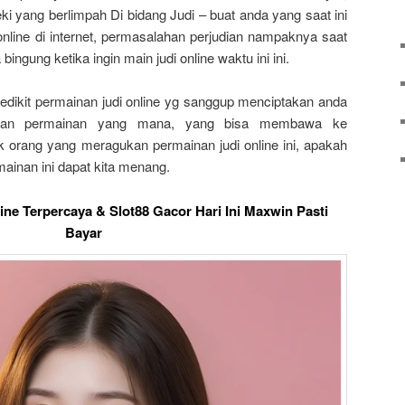
i yang berlimpah Di bidang Judi – buat anda yang saat ini
 online di internet, permasalahan perjudian nampaknya saat
ingung ketika ingin main judi online waktu ini ini.
 sedikit permainan judi online yg sanggup menciptakan anda
gkan permainan yang mana, yang bisa membawa ke
 orang yang meragukan permainan judi online ini, apakah
ainan ini dapat kita menang.
ine Terpercaya & Slot88 Gacor Hari Ini Maxwin Pasti
Bayar