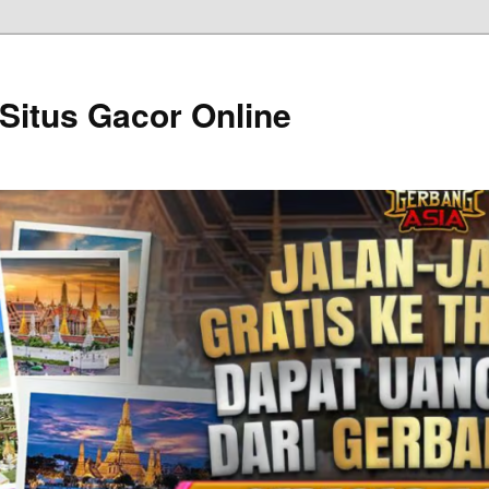
Situs Gacor Online