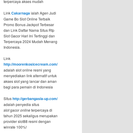
terpercaya akses mudah
Link
Cakarnaga
ialah Agen Judi
Game Bo Slot Online Terbaik
Promo Bonus Jackpot Terbesar
dan Link Daftar Nama Situs Rtp
Slot Gacor Hari Ini Tertinggi dan
Terpercaya 2024 Mudah Menang
Indonesia.
Link
http://moorenkosicecream.com/
adalah slot online resmi yang
menyediakan link alternatif untuk
akses slot yang lancar dan aman
bagi para pemain di Indonesia
Situs
http://gerbangasia-up.com/
adalah penyedia situs
slot
gacor
online
terpercaya di
tahun 2025 sekaligus merupakan
provider slot88 resmi dengan
winrate 100%!