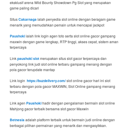
eksklusif arena Wild Bounty Showdown Pg Slot yang merupakan
game paling dicari
Situs
Cakarnaga
ialah penyedia slot online dengan beragam game
menarik yang memudahkan pemain untuk mencapai jackpot
Paushoki
ialah link login agen toto serta slot online gacor gampang
maxwin dengan game lengkap, RTP tinggi, akses cepat, sistem aman
terpercaya
Link
paushoki slot
merupakan situs slot gacor terpercaya dan
penyokong link judi slot online terbaru gampang menang dengan
pola gacor terupdate mantap
Link login
https://buzdelivery.com/
slot online gacor hari ini slot
terbaru dengan pola gacor MAXWIN, Slot Online gampang menang
terpercaya
Link agen
Paushoki
hadir dengan pengalaman bermain slot online
Mahjong gacor terbaik bersama slot gacor Maxwin
Betnesia
adalah platform terbaik untuk bermain judi online dengan
berbagai pilihan permainan yang menarik dan mengasyikkan.