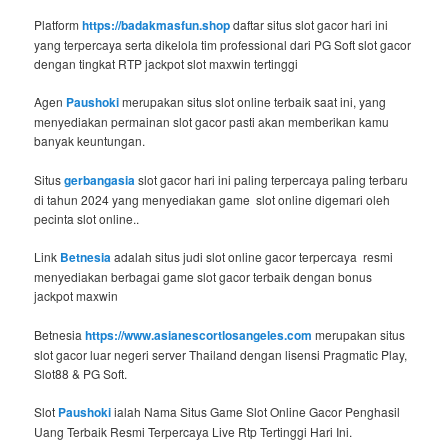
Platform
https://badakmasfun.shop
daftar situs slot gacor hari ini
yang terpercaya serta dikelola tim professional dari PG Soft slot gacor
dengan tingkat RTP jackpot slot maxwin tertinggi
Agen
Paushoki
merupakan situs slot online terbaik saat ini, yang
menyediakan permainan slot gacor pasti akan memberikan kamu
banyak keuntungan.
Situs
gerbangasia
slot gacor hari ini paling terpercaya paling terbaru
di tahun 2024 yang menyediakan game slot online digemari oleh
pecinta slot online..
Link
Betnesia
adalah situs judi slot online gacor terpercaya resmi
menyediakan berbagai game slot gacor terbaik dengan bonus
jackpot maxwin
Betnesia
https://www.asianescortlosangeles.com
merupakan situs
slot gacor luar negeri server Thailand dengan lisensi Pragmatic Play,
Slot88 & PG Soft.
Slot
Paushoki
ialah Nama Situs Game Slot Online Gacor Penghasil
Uang Terbaik Resmi Terpercaya Live Rtp Tertinggi Hari Ini.