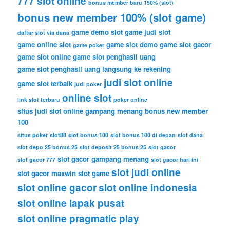
777 slot online
bonus member baru 150% (slot)
bonus new member 100% (slot game)
game demo slot
game judi slot
daftar slot via dana
game online slot
game slot demo
game slot gacor
game poker
game slot online
game slot penghasil uang
game slot penghasil uang langsung ke rekening
judi slot online
game slot terbaik
judi poker
online slot
link slot terbaru
poker online
situs judi slot online gampang menang bonus new member
100
situs poker
slot88
slot bonus 100
slot bonus 100 di depan
slot dana
slot depo 25 bonus 25
slot deposit 25 bonus 25
slot gacor
slot gacor gampang menang
slot gacor 777
slot gacor hari ini
slot judi online
slot gacor maxwin
slot game
slot online gacor
slot online indonesia
slot online lapak pusat
slot online pragmatic play