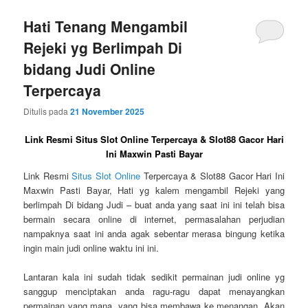
Hati Tenang Mengambil
Rejeki yg Berlimpah Di
bidang Judi Online
Terpercaya
Ditulis pada
21 November 2025
Link Resmi Situs Slot Online Terpercaya & Slot88 Gacor Hari
Ini Maxwin Pasti Bayar
Link Resmi
Situs Slot Online
Terpercaya & Slot88 Gacor Hari Ini
Maxwin Pasti Bayar, Hati yg kalem mengambil Rejeki yang
berlimpah Di bidang Judi – buat anda yang saat ini ini telah bisa
bermain secara online di internet, permasalahan perjudian
nampaknya saat ini anda agak sebentar merasa bingung ketika
ingin main judi online waktu ini ini.
Lantaran kala ini sudah tidak sedikit permainan judi online yg
sanggup menciptakan anda ragu-ragu dapat menayangkan
permainan yang mana, yang bisa membawa ke menangan. Akan