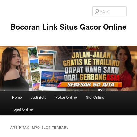
Langsung
Langsung
ke
ke
Cari
konten
konten
utama
sekunder
Bocoran Link Situs Gacor Online
Menu
Home
Judi Bola
Poker Online
Slot Online
utama
Togel Online
ARSIP TAG:
MPO SLOT TERBARU