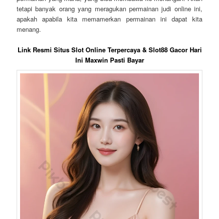
tetapi banyak orang yang meragukan permainan judi online ini,
apakah apabila kita memamerkan permainan ini dapat kita
menang.
Link Resmi Situs Slot Online Terpercaya & Slot88 Gacor Hari
Ini Maxwin Pasti Bayar