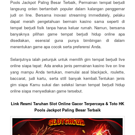
Pools Jackpot Paling Besar Terbaik, Permainan tempat berjudi
langsung onlen bertambah populer dalam kalangan penggemar
judi on line. Bersama inovasi streaming immediately, pelaku
dapat meraih pengetahuan bermain kasino sama seperti di
tempat berjudi fisik tanpa harus keluar rumah. Namun, bersama
banyaknya pilihan game tempat berjudi hidup online apa
disediakan, esensial guna punya bimbingan di dalam
menentukan game apa cocok serta preferensi Anda.
Selanjutnya ialah petunjuk untuk memilih gim tempat berjudi live
online siapa tepat: Ada aneka jenis permainan kasino live on line
yang mampu Anda tentukan, memulai asal blackjack, roulette,
baccarat, judi kartu, serta still banyak kembali.Tentukan jenis
gim siapa Kamu sukai dan seleksi laman tempat berjudi hidup
online siapa menyediakan game tersebut.
Link Resmi Taruhan Slot Online Gacor Terpercaya & Toto HK
Pools Jackpot Paling Besar Terbaik