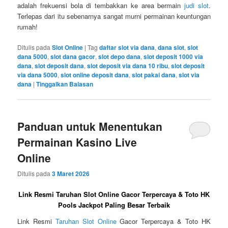
adalah frekuensi bola di tembakkan ke area bermain
judi slot
.
Terlepas dari itu sebenarnya sangat murni permainan keuntungan
rumah!
Ditulis pada
Slot Online
|
Tag
daftar slot via dana
,
dana slot
,
slot
dana 5000
,
slot dana gacor
,
slot depo dana
,
slot deposit 1000 via
dana
,
slot deposit dana
,
slot deposit via dana 10 ribu
,
slot deposit
via dana 5000
,
slot online deposit dana
,
slot pakai dana
,
slot via
dana
|
Tinggalkan Balasan
Panduan untuk Menentukan
Permainan Kasino Live
Online
Ditulis pada
3 Maret 2026
Link Resmi Taruhan Slot Online Gacor Terpercaya & Toto HK
Pools Jackpot Paling Besar Terbaik
Link Resmi
Taruhan Slot Online
Gacor Terpercaya & Toto HK