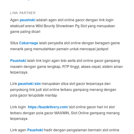
LINK PARTNER
Agen
paushoki
adalah agen slot online gacor dengan link login
eksklusif arena Wild Bounty Showdown Pg Slot yang merupakan
game paling dicari
Situs
Cakarnaga
ialah penyedia slot online dengan beragam game
menarik yang memudahkan pemain untuk mencapai jackpot
Paushoki
ialah link login agen toto serta slot online gacor gampang
maxwin dengan game lengkap, RTP tinggi, akses cepat, sistem aman
terpercaya
Link
paushoki slot
merupakan situs slot gacor terpercaya dan
penyokong link judi slot online terbaru gampang menang dengan
pola gacor terupdate mantap
Link login
https://buzdelivery.com/
slot online gacor hari ini slot
terbaru dengan pola gacor MAXWIN, Slot Online gampang menang
terpercaya
Link agen
Paushoki
hadir dengan pengalaman bermain slot online