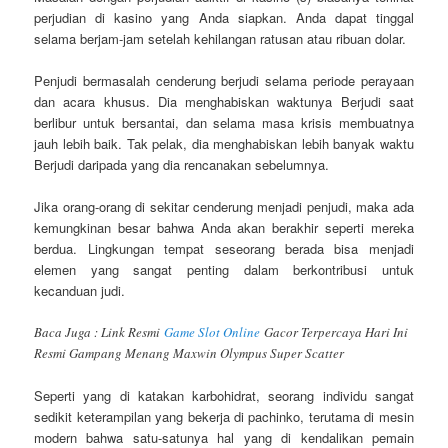
perjudian di kasino yang Anda siapkan. Anda dapat tinggal
selama berjam-jam setelah kehilangan ratusan atau ribuan dolar.
Penjudi bermasalah cenderung berjudi selama periode perayaan
dan acara khusus. Dia menghabiskan waktunya Berjudi saat
berlibur untuk bersantai, dan selama masa krisis membuatnya
jauh lebih baik. Tak pelak, dia menghabiskan lebih banyak waktu
Berjudi daripada yang dia rencanakan sebelumnya.
Jika orang-orang di sekitar cenderung menjadi penjudi, maka ada
kemungkinan besar bahwa Anda akan berakhir seperti mereka
berdua. Lingkungan tempat seseorang berada bisa menjadi
elemen yang sangat penting dalam berkontribusi untuk
kecanduan judi.
Baca Juga : Link Resmi
Game Slot Online
Gacor Terpercaya Hari Ini
Resmi Gampang Menang Maxwin Olympus Super Scatter
Seperti yang di katakan karbohidrat, seorang individu sangat
sedikit keterampilan yang bekerja di pachinko, terutama di mesin
modern bahwa satu-satunya hal yang di kendalikan pemain