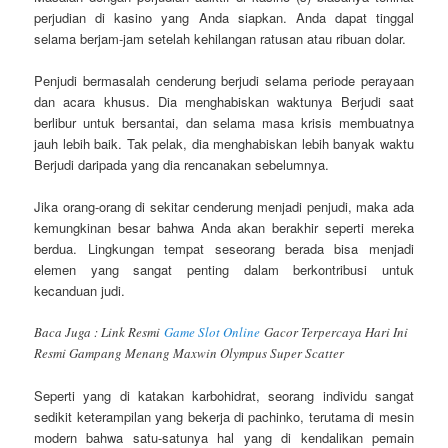
perjudian di kasino yang Anda siapkan. Anda dapat tinggal
selama berjam-jam setelah kehilangan ratusan atau ribuan dolar.
Penjudi bermasalah cenderung berjudi selama periode perayaan
dan acara khusus. Dia menghabiskan waktunya Berjudi saat
berlibur untuk bersantai, dan selama masa krisis membuatnya
jauh lebih baik. Tak pelak, dia menghabiskan lebih banyak waktu
Berjudi daripada yang dia rencanakan sebelumnya.
Jika orang-orang di sekitar cenderung menjadi penjudi, maka ada
kemungkinan besar bahwa Anda akan berakhir seperti mereka
berdua. Lingkungan tempat seseorang berada bisa menjadi
elemen yang sangat penting dalam berkontribusi untuk
kecanduan judi.
Baca Juga : Link Resmi
Game Slot Online
Gacor Terpercaya Hari Ini
Resmi Gampang Menang Maxwin Olympus Super Scatter
Seperti yang di katakan karbohidrat, seorang individu sangat
sedikit keterampilan yang bekerja di pachinko, terutama di mesin
modern bahwa satu-satunya hal yang di kendalikan pemain