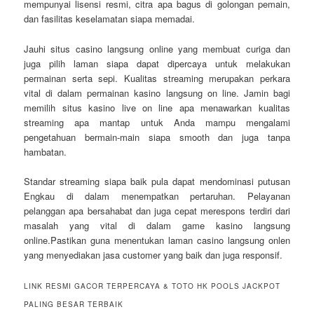
mempunyai lisensi resmi, citra apa bagus di golongan pemain,
dan fasilitas keselamatan siapa memadai.
Jauhi situs casino langsung online yang membuat curiga dan
juga pilih laman siapa dapat dipercaya untuk melakukan
permainan serta sepi. Kualitas streaming merupakan perkara
vital di dalam permainan kasino langsung on line. Jamin bagi
memilih situs kasino live on line apa menawarkan kualitas
streaming apa mantap untuk Anda mampu mengalami
pengetahuan bermain-main siapa smooth dan juga tanpa
hambatan.
Standar streaming siapa baik pula dapat mendominasi putusan
Engkau di dalam menempatkan pertaruhan. Pelayanan
pelanggan apa bersahabat dan juga cepat merespons terdiri dari
masalah yang vital di dalam game kasino langsung
online.Pastikan guna menentukan laman casino langsung onlen
yang menyediakan jasa customer yang baik dan juga responsif.
LINK RESMI GACOR TERPERCAYA & TOTO HK POOLS JACKPOT
PALING BESAR TERBAIK