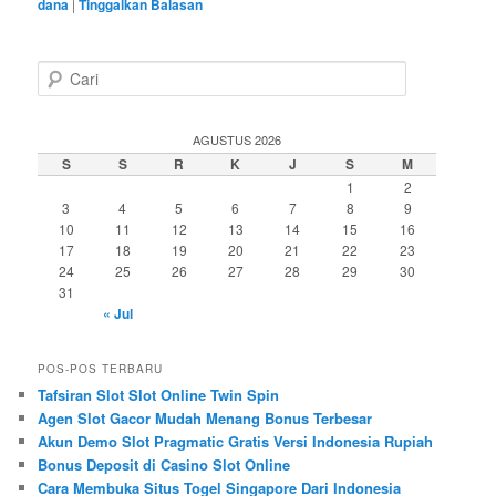
dana
|
Tinggalkan Balasan
C
a
r
i
AGUSTUS 2026
S
S
R
K
J
S
M
1
2
3
4
5
6
7
8
9
10
11
12
13
14
15
16
17
18
19
20
21
22
23
24
25
26
27
28
29
30
31
« Jul
POS-POS TERBARU
Tafsiran Slot Slot Online Twin Spin
Agen Slot Gacor Mudah Menang Bonus Terbesar
Akun Demo Slot Pragmatic Gratis Versi Indonesia Rupiah
Bonus Deposit di Casino Slot Online
Cara Membuka Situs Togel Singapore Dari Indonesia