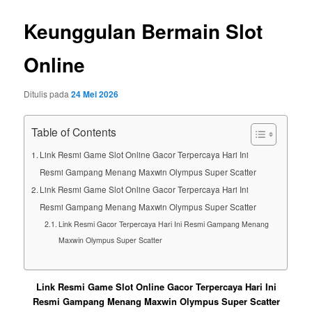
Keunggulan Bermain Slot
Online
Ditulis pada
24 Mei 2026
Table of Contents
Link Resmi Game Slot Online Gacor Terpercaya Hari Ini
Resmi Gampang Menang Maxwin Olympus Super Scatter
Link Resmi Game Slot Online Gacor Terpercaya Hari Ini
Resmi Gampang Menang Maxwin Olympus Super Scatter
Link Resmi Gacor Terpercaya Hari Ini Resmi Gampang Menang
Maxwin Olympus Super Scatter
Link Resmi Game Slot Online Gacor Terpercaya Hari Ini
Resmi Gampang Menang Maxwin Olympus Super Scatter