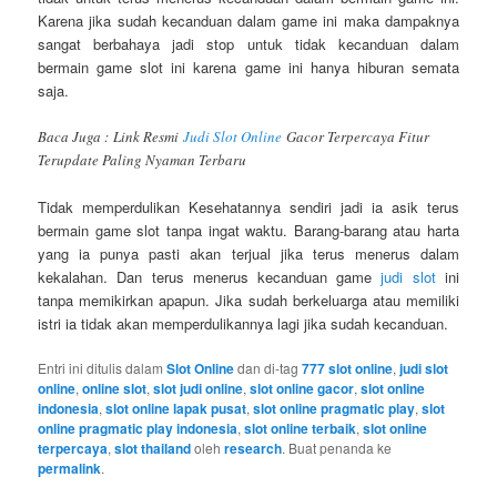
Karena jika sudah kecanduan dalam game ini maka dampaknya
sangat berbahaya jadi stop untuk tidak kecanduan dalam
bermain game slot ini karena game ini hanya hiburan semata
saja.
Baca Juga : Link Resmi
Judi Slot Online
Gacor Terpercaya Fitur
Terupdate Paling Nyaman Terbaru
Tidak memperdulikan Kesehatannya sendiri jadi ia asik terus
bermain game slot tanpa ingat waktu. Barang-barang atau harta
yang ia punya pasti akan terjual jika terus menerus dalam
kekalahan. Dan terus menerus kecanduan game
judi slot
ini
tanpa memikirkan apapun. Jika sudah berkeluarga atau memiliki
istri ia tidak akan memperdulikannya lagi jika sudah kecanduan.
Entri ini ditulis dalam
Slot Online
dan di-tag
777 slot online
,
judi slot
online
,
online slot
,
slot judi online
,
slot online gacor
,
slot online
indonesia
,
slot online lapak pusat
,
slot online pragmatic play
,
slot
online pragmatic play indonesia
,
slot online terbaik
,
slot online
terpercaya
,
slot thailand
oleh
research
. Buat penanda ke
permalink
.