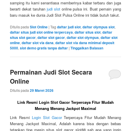
samping itu kami senantiasa memberinya kabar terbaru dan juga
berarti dekat taruhan
judi slot
online pulsa ini. Buat pemain yang
baru masuk ke dunia Judi Slot Pulsa Online ini tidak butuh takut.
Ditulis pada
Slot Online
|
Tag
daftar judi slot
,
daftar olympus slot
,
daftar situs judi slot online terpercaya
,
daftar situs slot
,
daftar
situs slot gacor
,
daftar slot gacor
,
daftar slot olympus
,
daftar slot
online
,
daftar slot via dana
,
daftar slot via dana minimal deposit
5000
,
slot demo gratis tanpa daftar
|
Tinggalkan Balasan
Permainan Judi Slot Secara
Online
Ditulis pada
29 Maret 2026
Link Resmi Login Slot Gacor Terpercaya Fitur Mudah
Menang Menang Jackpot Maximal
Link Resmi
Login Slot Gacor
Terpercaya Fitur Mudah Menang
Menang Jackpot Maximal, Adalah karena bisa dengan bebas
tetapkan tipe mesin situs slot gacor slot88 sah apa yang ingin