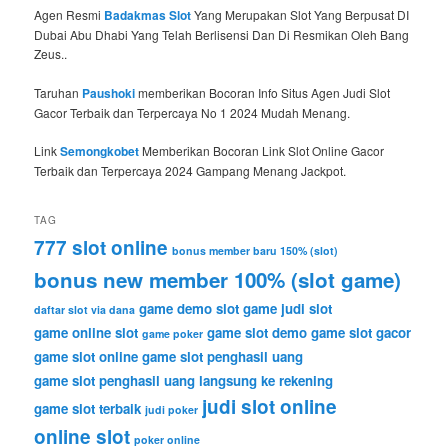
Agen Resmi
Badakmas Slot
Yang Merupakan Slot Yang Berpusat DI
Dubai Abu Dhabi Yang Telah Berlisensi Dan Di Resmikan Oleh Bang
Zeus..
Taruhan
Paushoki
memberikan Bocoran Info Situs Agen Judi Slot
Gacor Terbaik dan Terpercaya No 1 2024 Mudah Menang.
Link
Semongkobet
Memberikan Bocoran Link Slot Online Gacor
Terbaik dan Terpercaya 2024 Gampang Menang Jackpot.
TAG
777 slot online
bonus member baru 150% (slot)
bonus new member 100% (slot game)
game demo slot
game judi slot
daftar slot via dana
game online slot
game slot demo
game slot gacor
game poker
game slot online
game slot penghasil uang
game slot penghasil uang langsung ke rekening
judi slot online
game slot terbaik
judi poker
online slot
poker online