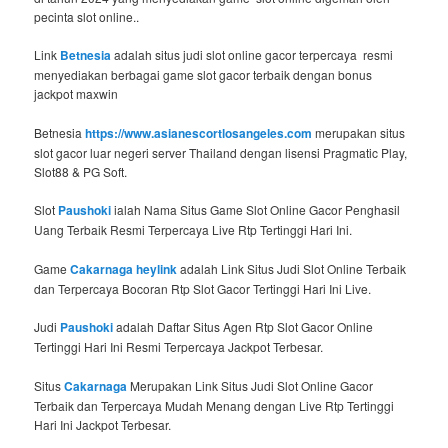
pecinta slot online..
Link
Betnesia
adalah situs judi slot online gacor terpercaya resmi
menyediakan berbagai game slot gacor terbaik dengan bonus
jackpot maxwin
Betnesia
https://www.asianescortlosangeles.com
merupakan situs
slot gacor luar negeri server Thailand dengan lisensi Pragmatic Play,
Slot88 & PG Soft.
Slot
Paushoki
ialah Nama Situs Game Slot Online Gacor Penghasil
Uang Terbaik Resmi Terpercaya Live Rtp Tertinggi Hari Ini.
Game
Cakarnaga heylink
adalah Link Situs Judi Slot Online Terbaik
dan Terpercaya Bocoran Rtp Slot Gacor Tertinggi Hari Ini Live.
Judi
Paushoki
adalah Daftar Situs Agen Rtp Slot Gacor Online
Tertinggi Hari Ini Resmi Terpercaya Jackpot Terbesar.
Situs
Cakarnaga
Merupakan Link Situs Judi Slot Online Gacor
Terbaik dan Terpercaya Mudah Menang dengan Live Rtp Tertinggi
Hari Ini Jackpot Terbesar.