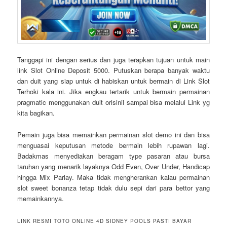
Tanggapi ini dengan serius dan juga terapkan tujuan untuk main
link Slot Online Deposit 5000. Putuskan berapa banyak waktu
dan duit yang siap untuk di habiskan untuk bermain di Link Slot
Terhoki kala ini. Jika engkau tertarik untuk bermain permainan
pragmatic menggunakan duit orisinil sampai bisa melalui Link yg
kita bagikan.
Pemain juga bisa memainkan permainan slot demo ini dan bisa
menguasai keputusan metode bermain lebih rupawan lagi.
Badakmas menyediakan beragam type pasaran atau bursa
taruhan yang menarik layaknya Odd Even, Over Under, Handicap
hingga Mix Parlay. Maka tidak mengherankan kalau permainan
slot sweet bonanza tetap tidak dulu sepi dari para bettor yang
memainkannya.
LINK RESMI TOTO ONLINE 4D SIDNEY POOLS PASTI BAYAR