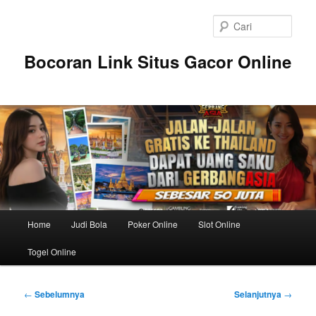
Langsung
ke
Cari
konten
utama
Bocoran Link Situs Gacor Online
Menu
Home
Judi Bola
Poker Online
Slot Online
utama
Togel Online
Navigasi
←
Sebelumnya
Selanjutnya
→
Tulisan