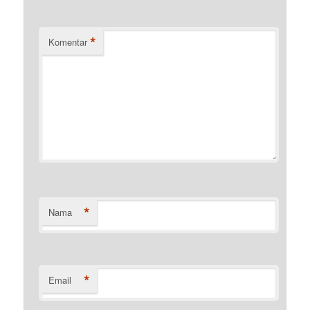
*
Komentar
*
Nama
*
Email