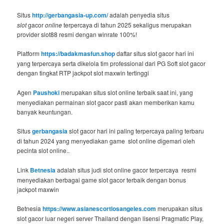
Situs
http://gerbangasia-up.com/
adalah penyedia situs
slot
gacor
online
terpercaya di tahun 2025 sekaligus merupakan
provider slot88 resmi dengan winrate 100%!
Platform
https://badakmasfun.shop
daftar situs slot gacor hari ini
yang terpercaya serta dikelola tim professional dari PG Soft slot gacor
dengan tingkat RTP jackpot slot maxwin tertinggi
Agen
Paushoki
merupakan situs slot online terbaik saat ini, yang
menyediakan permainan slot gacor pasti akan memberikan kamu
banyak keuntungan.
Situs
gerbangasia
slot gacor hari ini paling terpercaya paling terbaru
di tahun 2024 yang menyediakan game slot online digemari oleh
pecinta slot online..
Link
Betnesia
adalah situs judi slot online gacor terpercaya resmi
menyediakan berbagai game slot gacor terbaik dengan bonus
jackpot maxwin
Betnesia
https://www.asianescortlosangeles.com
merupakan situs
slot gacor luar negeri server Thailand dengan lisensi Pragmatic Play,