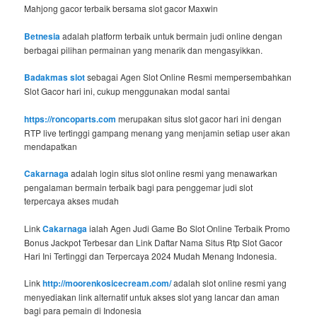
Mahjong gacor terbaik bersama slot gacor Maxwin
Betnesia
adalah platform terbaik untuk bermain judi online dengan
berbagai pilihan permainan yang menarik dan mengasyikkan.
Badakmas slot
sebagai Agen Slot Online Resmi mempersembahkan
Slot Gacor hari ini, cukup menggunakan modal santai
https://roncoparts.com
merupakan situs slot gacor hari ini dengan
RTP live tertinggi gampang menang yang menjamin setiap user akan
mendapatkan
Cakarnaga
adalah login situs slot online resmi yang menawarkan
pengalaman bermain terbaik bagi para penggemar judi slot
terpercaya akses mudah
Link
Cakarnaga
ialah Agen Judi Game Bo Slot Online Terbaik Promo
Bonus Jackpot Terbesar dan Link Daftar Nama Situs Rtp Slot Gacor
Hari Ini Tertinggi dan Terpercaya 2024 Mudah Menang Indonesia.
Link
http://moorenkosicecream.com/
adalah slot online resmi yang
menyediakan link alternatif untuk akses slot yang lancar dan aman
bagi para pemain di Indonesia