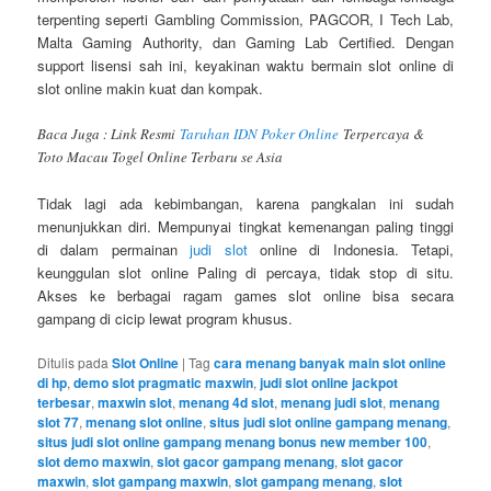
terpenting seperti Gambling Commission, PAGCOR, I Tech Lab,
Malta Gaming Authority, dan Gaming Lab Certified. Dengan
support lisensi sah ini, keyakinan waktu bermain slot online di
slot online makin kuat dan kompak.
Baca Juga : Link Resmi
Taruhan IDN Poker Online
Terpercaya &
Toto Macau Togel Online Terbaru se Asia
Tidak lagi ada kebimbangan, karena pangkalan ini sudah
menunjukkan diri. Mempunyai tingkat kemenangan paling tinggi
di dalam permainan
judi slot
online di Indonesia. Tetapi,
keunggulan slot online Paling di percaya, tidak stop di situ.
Akses ke berbagai ragam games slot online bisa secara
gampang di cicip lewat program khusus.
Ditulis pada
Slot Online
|
Tag
cara menang banyak main slot online
di hp
,
demo slot pragmatic maxwin
,
judi slot online jackpot
terbesar
,
maxwin slot
,
menang 4d slot
,
menang judi slot
,
menang
slot 77
,
menang slot online
,
situs judi slot online gampang menang
,
situs judi slot online gampang menang bonus new member 100
,
slot demo maxwin
,
slot gacor gampang menang
,
slot gacor
maxwin
,
slot gampang maxwin
,
slot gampang menang
,
slot