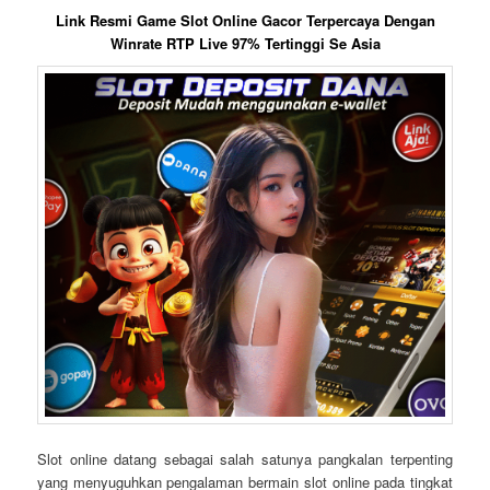
Link Resmi Game Slot Online Gacor Terpercaya Dengan
Winrate RTP Live 97% Tertinggi Se Asia
Slot online datang sebagai salah satunya pangkalan terpenting
yang menyuguhkan pengalaman bermain slot online pada tingkat