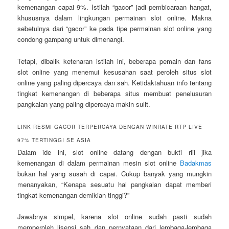
kemenangan capai 9%. Istilah “gacor” jadi pembicaraan hangat,
khususnya dalam lingkungan permainan slot online. Makna
sebetulnya dari “gacor” ke pada tipe permainan slot online yang
condong gampang untuk dimenangi.
Tetapi, dibalik ketenaran istilah ini, beberapa pemain dan fans
slot online yang menemui kesusahan saat peroleh situs slot
online yang paling dipercaya dan sah. Ketidaktahuan info tentang
tingkat kemenangan di beberapa situs membuat penelusuran
pangkalan yang paling dipercaya makin sulit.
LINK RESMI GACOR TERPERCAYA DENGAN WINRATE RTP LIVE
97% TERTINGGI SE ASIA
Dalam ide ini, slot online datang dengan bukti riil jika
kemenangan di dalam permainan mesin slot online
Badakmas
bukan hal yang susah di capai. Cukup banyak yang mungkin
menanyakan, “Kenapa sesuatu hal pangkalan dapat memberi
tingkat kemenangan demikian tinggi?”
Jawabnya simpel, karena slot online sudah pasti sudah
memperoleh lisensi sah dan pernyataan dari lembaga-lembaga