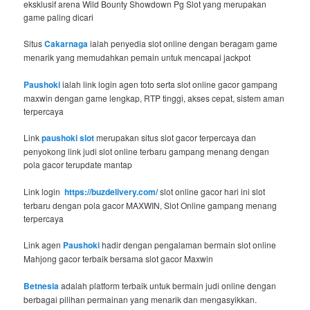
eksklusif arena Wild Bounty Showdown Pg Slot yang merupakan
game paling dicari
Situs
Cakarnaga
ialah penyedia slot online dengan beragam game
menarik yang memudahkan pemain untuk mencapai jackpot
Paushoki
ialah link login agen toto serta slot online gacor gampang
maxwin dengan game lengkap, RTP tinggi, akses cepat, sistem aman
terpercaya
Link
paushoki slot
merupakan situs slot gacor terpercaya dan
penyokong link judi slot online terbaru gampang menang dengan
pola gacor terupdate mantap
Link login
https://buzdelivery.com/
slot online gacor hari ini slot
terbaru dengan pola gacor MAXWIN, Slot Online gampang menang
terpercaya
Link agen
Paushoki
hadir dengan pengalaman bermain slot online
Mahjong gacor terbaik bersama slot gacor Maxwin
Betnesia
adalah platform terbaik untuk bermain judi online dengan
berbagai pilihan permainan yang menarik dan mengasyikkan.