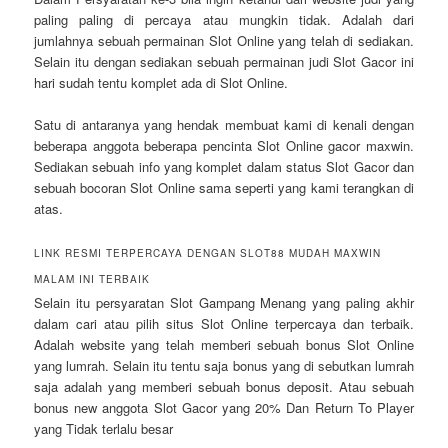
paling paling di percaya atau mungkin tidak. Adalah dari
jumlahnya sebuah permainan Slot Online yang telah di sediakan.
Selain itu dengan sediakan sebuah permainan judi Slot Gacor ini
hari sudah tentu komplet ada di Slot Online.
Satu di antaranya yang hendak membuat kami di kenali dengan
beberapa anggota beberapa pencinta Slot Online gacor maxwin.
Sediakan sebuah info yang komplet dalam status Slot Gacor dan
sebuah bocoran Slot Online sama seperti yang kami terangkan di
atas.
LINK RESMI TERPERCAYA DENGAN SLOT88 MUDAH MAXWIN
MALAM INI TERBAIK
Selain itu persyaratan Slot Gampang Menang yang paling akhir
dalam cari atau pilih situs Slot Online terpercaya dan terbaik.
Adalah website yang telah memberi sebuah bonus Slot Online
yang lumrah. Selain itu tentu saja bonus yang di sebutkan lumrah
saja adalah yang memberi sebuah bonus deposit. Atau sebuah
bonus new anggota Slot Gacor yang 20% Dan Return To Player
yang Tidak terlalu besar