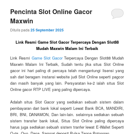
Pencinta Slot Online Gacor
Maxwin
Ditulis pada
25 September 2025
Link Resmi Game Slot Gacor Terpercaya Dengan Slot88
Mudah Maxwin Malam Ini Terbaik
Link Resmi
Game Slot Gacor
Terpercaya Dengan Slot88 Mudah
Maxwin Malam Ini Terbaik, Sudah tentu jika situs Slot Online
gacor ini hari paling di percaya telah mengantungi lisensi yang
sah dari beragam instansi website judi Slot Online seperti pagcor
dan masih banyak yang lain. Persyaratan ke-2 ialah situs Slot
Online gacor RTP LIVE yang paling dipercaya.
Adalah situs Slot Gacor yang sediakan sebuah sistem dalam
pembayaran dari bank lokal seperti Lewat Bank BCA, MANDIRI,
BRI, BNI, DANAMON, Dan lain-lain. selainnya sediakan sebuah
sistem transfer bank lokal, Situs Slot Online paling dipercaya
harus juga sediakan sebuah sistem tranfer lewat E-Wallet Seperti
Q-ris, Ovo, Dana, Sampai deposit Pulsa Tanpa Potongan.