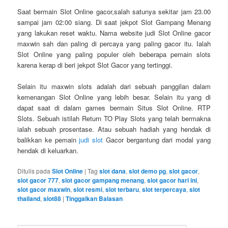
Saat bermain Slot Online gacor,salah satunya sekitar jam 23.00
sampai jam 02:00 siang. Di saat jekpot Slot Gampang Menang
yang lakukan reset waktu. Nama website judi Slot Online gacor
maxwin sah dan paling di percaya yang paling gacor itu. Ialah
Slot Online yang paling populer oleh beberapa pemain slots
karena kerap di beri jekpot Slot Gacor yang tertinggi.
Selain itu maxwin slots adalah dari sebuah panggilan dalam
kemenangan Slot Online yang lebih besar. Selain itu yang di
dapat saat di dalam games bermain Situs Slot Online. RTP
Slots. Sebuah istilah Return TO Play Slots yang telah bermakna
ialah sebuah prosentase. Atau sebuah hadiah yang hendak di
balikkan ke pemain
judi slot
Gacor bergantung dari modal yang
hendak di keluarkan.
Ditulis pada
Slot Online
|
Tag
slot dana
,
slot demo pg
,
slot gacor
,
slot gacor 777
,
slot gacor gampang menang
,
slot gacor hari ini
,
slot gacor maxwin
,
slot resmi
,
slot terbaru
,
slot terpercaya
,
slot
thailand
,
slot88
|
Tinggalkan Balasan