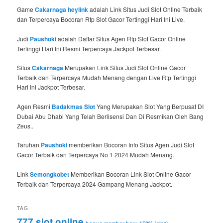
Game
Cakarnaga heylink
adalah Link Situs Judi Slot Online Terbaik
dan Terpercaya Bocoran Rtp Slot Gacor Tertinggi Hari Ini Live.
Judi
Paushoki
adalah Daftar Situs Agen Rtp Slot Gacor Online
Tertinggi Hari Ini Resmi Terpercaya Jackpot Terbesar.
Situs
Cakarnaga
Merupakan Link Situs Judi Slot Online Gacor
Terbaik dan Terpercaya Mudah Menang dengan Live Rtp Tertinggi
Hari Ini Jackpot Terbesar.
Agen Resmi
Badakmas Slot
Yang Merupakan Slot Yang Berpusat DI
Dubai Abu Dhabi Yang Telah Berlisensi Dan Di Resmikan Oleh Bang
Zeus..
Taruhan
Paushoki
memberikan Bocoran Info Situs Agen Judi Slot
Gacor Terbaik dan Terpercaya No 1 2024 Mudah Menang.
Link
Semongkobet
Memberikan Bocoran Link Slot Online Gacor
Terbaik dan Terpercaya 2024 Gampang Menang Jackpot.
TAG
777 slot online