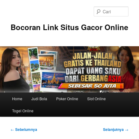
Langsung
ke
Cari
konten
utama
Bocoran Link Situs Gacor Online
Menu
Home
Judi Bola
Poker Online
Slot Online
utama
Togel Online
Navigasi
←
Sebelumnya
Selanjutnya
→
Tulisan