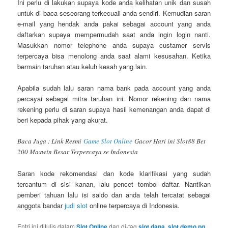
Ini perlu di lakukan supaya kode anda kelihatan unik dan susah
untuk di baca seseorang terkecuali anda sendiri. Kemudian saran
e-mail yang hendak anda pakai sebagai account yang anda
daftarkan supaya mempermudah saat anda ingin login nanti.
Masukkan nomor telephone anda supaya custamer servis
terpercaya bisa menolong anda saat alami kesusahan. Ketika
bermain taruhan atau keluh kesah yang lain.
Apabila sudah lalu saran nama bank pada account yang anda
percayai sebagai mitra taruhan ini. Nomor rekening dan nama
rekening perlu di saran supaya hasil kemenangan anda dapat di
beri kepada pihak yang akurat.
Baca Juga : Link Resmi
Game Slot Online
Gacor Hari ini Slot88 Bet
200 Maxwin Besar Terpercaya se Indonesia
Saran kode rekomendasi dan kode klarifikasi yang sudah
tercantum di sisi kanan, lalu pencet tombol daftar. Nantikan
pemberi tahuan lalu isi saldo dan anda telah tercatat sebagai
anggota bandar
judi slot
online terpercaya di Indonesia.
Entri ini ditulis dalam
Slot Online
dan di-tag
slot dana
,
slot demo pg
,