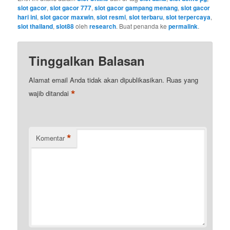
slot gacor
,
slot gacor 777
,
slot gacor gampang menang
,
slot gacor
hari ini
,
slot gacor maxwin
,
slot resmi
,
slot terbaru
,
slot terpercaya
,
slot thailand
,
slot88
oleh
research
. Buat penanda ke
permalink
.
Tinggalkan Balasan
Alamat email Anda tidak akan dipublikasikan.
Ruas yang
*
wajib ditandai
*
Komentar