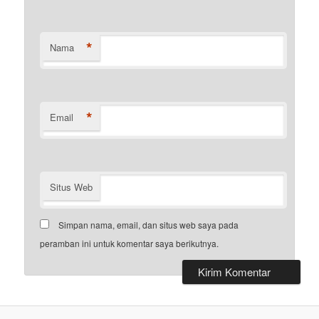
*
Nama
*
Email
Situs Web
Simpan nama, email, dan situs web saya pada
peramban ini untuk komentar saya berikutnya.