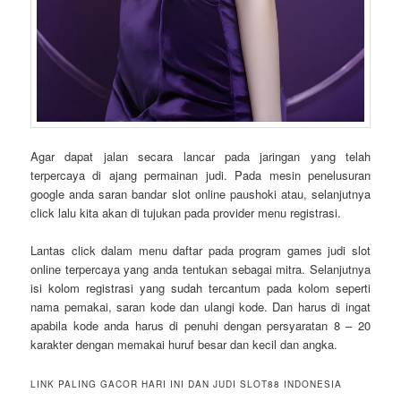
Agar dapat jalan secara lancar pada jaringan yang telah
terpercaya di ajang permainan judi. Pada mesin penelusuran
google anda saran bandar slot online paushoki atau, selanjutnya
click lalu kita akan di tujukan pada provider menu registrasi.
Lantas click dalam menu daftar pada program games judi slot
online terpercaya yang anda tentukan sebagai mitra. Selanjutnya
isi kolom registrasi yang sudah tercantum pada kolom seperti
nama pemakai, saran kode dan ulangi kode. Dan harus di ingat
apabila kode anda harus di penuhi dengan persyaratan 8 – 20
karakter dengan memakai huruf besar dan kecil dan angka.
LINK PALING GACOR HARI INI DAN JUDI SLOT88 INDONESIA